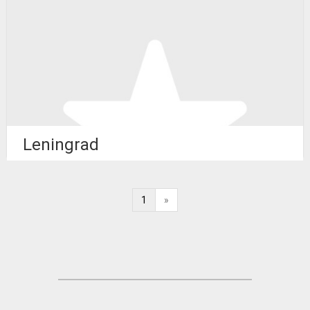
Leningrad
1
»