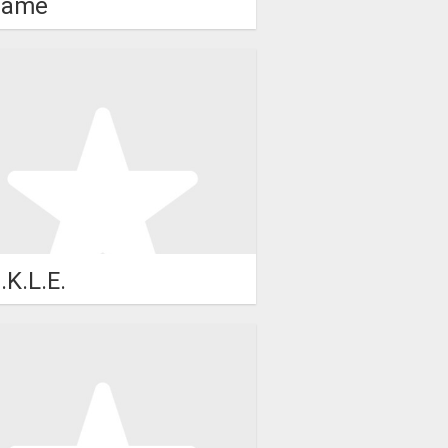
same
.K.L.E.