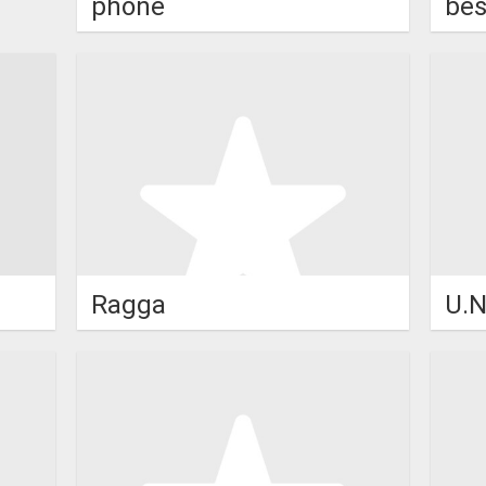
phone
be
Ragga
U.N