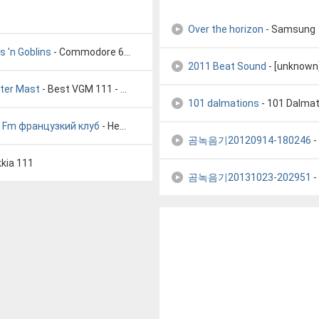
Over the horizon
- Samsung
 'n Goblins
- Commodore 64 Music - 111 - Ghosts 'n Goblins
2011 Beat Sound
- [unknown
ster Mast
- Best VGM 111 - Main Theme (Level 1 - Forest) - [Blaster Mast
101 dalmations
- 101 Dalmat
 Fm французкий клуб
- Неизвестный исполнитель 111.11 Fm французкий клуб
곰녹음기20120914-180246
-
kia 111
곰녹음기20131023-202951
-