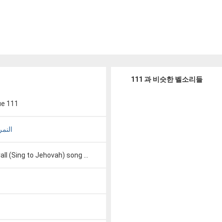
111 과 비슷한 벨소리들
ue 111
النمره غ
ll (Sing to Jehovah) song 111.wmv