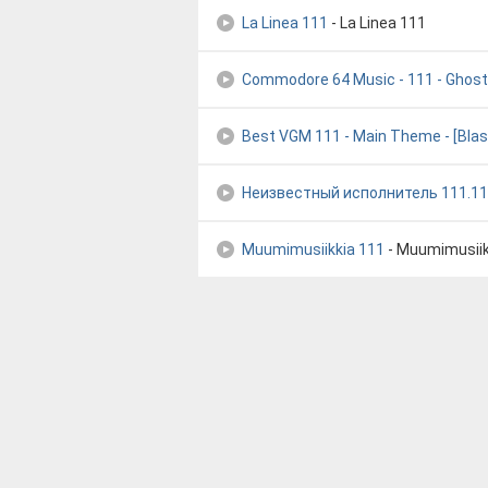
La Linea 111
- La Linea 111
Commodore 64 Music - 111 - Ghosts
Best VGM 111 - Main Theme - [Bla
Неизвестный исполнитель 111.11
Muumimusiikkia 111
- Muumimusiik