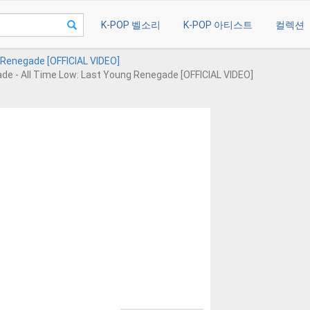
K-POP 벨소리
K-POP 아티스트
컬렉션
 Renegade [OFFICIAL VIDEO]
de - All Time Low: Last Young Renegade [OFFICIAL VIDEO]