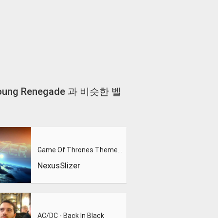
st Young Renegade 과 비슷한 벨
Game Of Thrones Theme (Slizer Orchestral Cover)
NexusSlizer
AC/DC - Back In Black