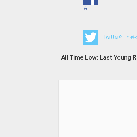
요
Twitter에 공
All Time Low: Last Young