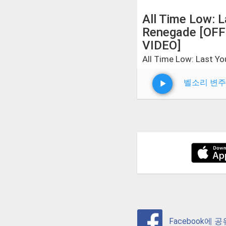
All Time Low: 
Renegade [OFF
VIDEO]
All Time Low: Last Y
벨소리 변주
Facebook에 