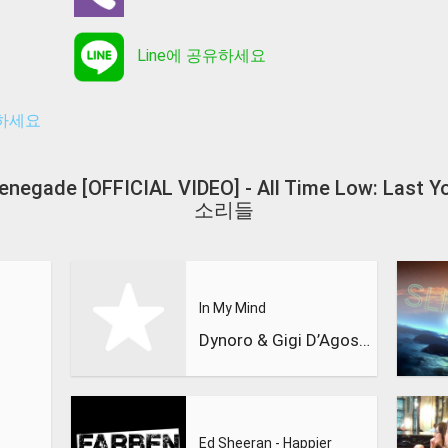
Line에 공유하세요
유하세요
 Renegade [OFFICIAL VIDEO] - All Time Low: La
소리들
In My Mind
Dynoro & Gigi D’Agostino
Ed Sheeran - Happier