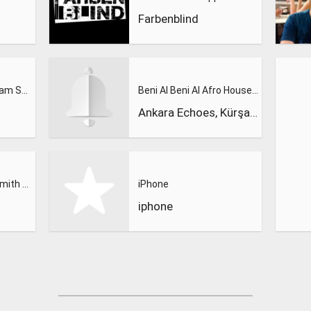
Farbenblind
Calvin Harris Feat. Sam Smith - Promises (Lions Deep remix)
Beni Al Beni Al Afro House Remix
Ankara Echoes, Kürşad Kahraman
Calvin Harris, Sam Smith - Promises
iPhone
iphone