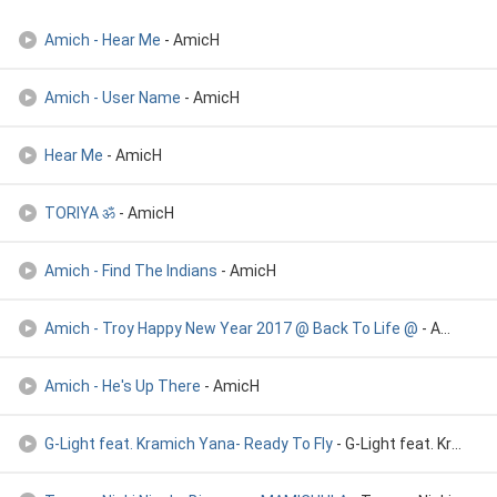
Amich - Hear Me
- AmicH
Amich - User Name
- AmicH
Hear Me
- AmicH
TORIYA ॐ
- AmicH
Amich - Find The Indians
- AmicH
Amich - Troy Happy New Year 2017 @ Back To Life @
- AmicH
Amich - He's Up There
- AmicH
G-Light feat. Kramich Yana- Ready To Fly
- G-Light feat. Kramich Yana- Ready To Fly (EDDI)