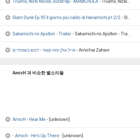
Trueno, Nicki Nicole, Bizarrap - MAMICHULA
- Trueno, Nicki Nicole, Bizarrap - MAMICHULA
Slam Dunk Ep.95 Il giorno più caldo di Hanamichi pt.2/2
- Slam Dunk Ep.95 Il giorno più caldo di Hanamichi pt.2/2
Sakamichi no Apollon - Trailer
- Sakamichi no Apollon - Trailer
אייל גולן ומה קשור - דבש בשפתיים
- Amichai Zahavi
AmicH 과 비슷한 벨소리들
AmicH - Hear Me
- [unknown]
- Amich - He's Up There
- [unknown]