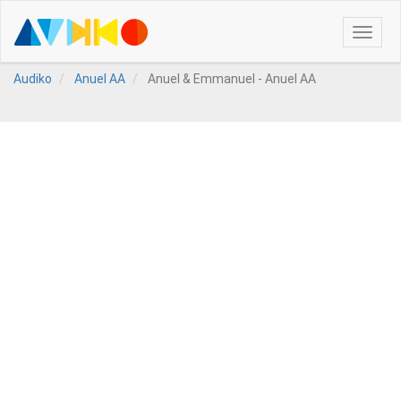
Toggle
naviga
Audiko
Anuel AA
Anuel & Emmanuel - Anuel AA