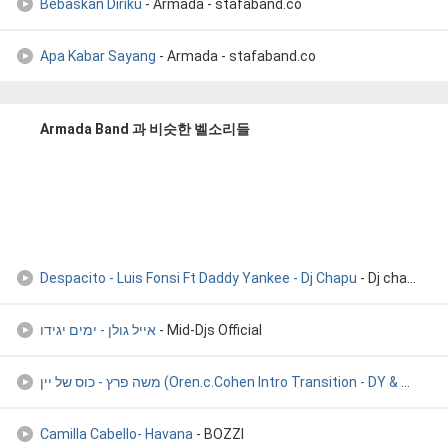
Bebaskan Diriku
- Armada - stafaband.co
Apa Kabar Sayang
- Armada - stafaband.co
Armada Band 과 비슷한 벨소리들
Despacito - Luis Fonsi Ft Daddy Yankee - Dj Chapu
- Dj chapu
אייל גולן - ימים יגידו
- Mid-Djs Official
משה פרץ - כוס של יין (Oren.c.Cohen Intro Transition - DY & B
- DJ 
Camilla Cabello- Havana
- BOZZI