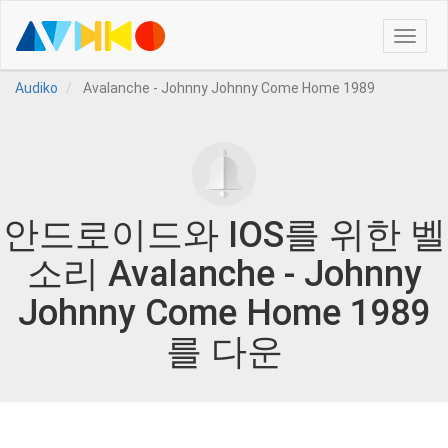
Toggle
naviga
Audiko
Avalanche - Johnny Johnny Come Home 1989
안드로이드와 IOS를 위한 벨
소리 Avalanche - Johnny
Johnny Come Home 1989
를 다운