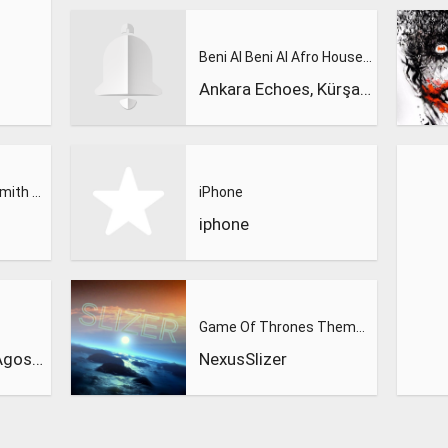
Beni Al Beni Al Afro House Remix
Ankara Echoes, Kürşad Kahraman
Calvin Harris, Sam Smith - Promises
iPhone
iphone
Game Of Thrones Theme (Slizer Orchestral Cover)
Dynoro & Gigi D’Agostino
NexusSlizer