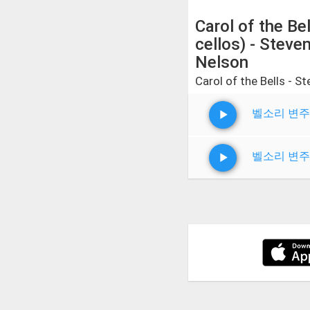
Carol of the Bel
cellos) - Steve
Nelson
Carol of the Bells - S
벨소리 변주
벨소리 변주