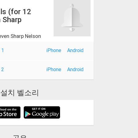
ls (for 12
n Sharp
teven Sharp Nelson
 1
iPhone
Android
 2
iPhone
Android
설치 벨소리