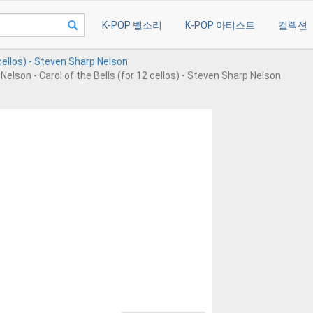
K-POP 벨소리
K-POP 아티스트
컬렉션
 cellos) - Steven Sharp Nelson
 Nelson - Carol of the Bells (for 12 cellos) - Steven Sharp Nelson