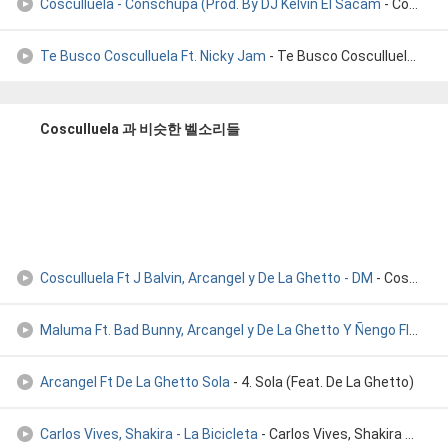
Cosculluela - Conschupa (Prod. By DJ Kelvin El Sacam
- Cosculluela - Conschupa (Remix) (Prod. By DJ Kelvin El Sacam
Te Busco Cosculluela Ft. Nicky Jam
- Te Busco Cosculluela Ft. Nicky Jam
Cosculluela 과 비슷한 벨소리들
Cosculluela Ft J Balvin, Arcangel y De La Ghetto - DM
- Cosculluela Ft J Balvin, Arcangel y De La Ghetto - DM
Maluma Ft. Bad Bunny, Arcangel y De La Ghetto Y Ñengo Flow -
-
Arcangel Ft De La Ghetto Sola
- 4. Sola (Feat. De La Ghetto)
Carlos Vives, Shakira - La Bicicleta
- Carlos Vives, Shakira - La Bicicleta