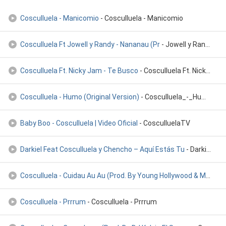
Cosculluela - Manicomio
- Cosculluela - Manicomio
Cosculluela Ft Jowell y Randy - Nananau (Pr
- Jowell y Randy/Cosculluela/Cosculluela Ft Jowell y Randy
Cosculluela Ft. Nicky Jam - Te Busco
- Cosculluela Ft. Nicky Jam - Te Busco
Cosculluela - Humo (Original Version)
- Cosculluela_-_Humo(Original_Version)
Baby Boo - Cosculluela | Video Oficial
- CosculluelaTV
Darkiel Feat Cosculluela y Chencho – Aquí Estás Tu
- Darkiel Feat Cosculluela y Chencho – Aquí Estás Tu
Cosculluela - Cuidau Au Au (Prod. By Young Hollywood & Mue-K
-
Cosculluela - Prrrum
- Cosculluela - Prrrum