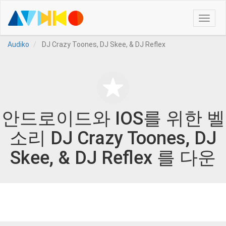
Toggle
naviga
Audiko
DJ Crazy Toones, DJ Skee, & DJ Reflex
안드로이드와 IOS를 위한 벨
소리 DJ Crazy Toones, DJ
Skee, & DJ Reflex 를 다운