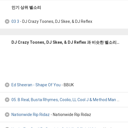
인기 상위 벨소리
03 3
- DJ Crazy Toones, DJ Skee, & DJ Reflex
DJ Crazy Toones, DJ Skee, & DJ Reflex 과 비슷한 벨소리들
Ed Sheeran - Shape Of You
- BBUK
05. B Real, Busta Rhymes, Coolio, LL Cool J & Method Man - H
- 
Nationwide Rip Ridaz
- Nationwide Rip Ridaz