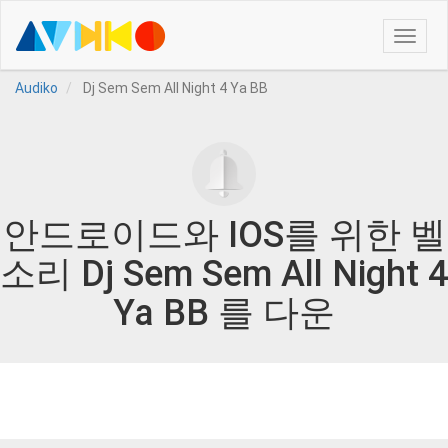
Toggle
naviga
Audiko
Dj Sem Sem All Night 4 Ya BB
안드로이드와 IOS를 위한 벨
소리 Dj Sem Sem All Night 4
Ya BB 를 다운