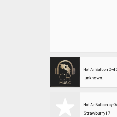
[unknown]
Hot Air Balloon by O
Strawburry17