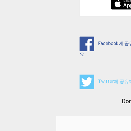
Facebook에 
요
Twitter에 공
Do