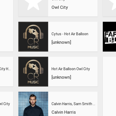
Owl City
Cytus - Hot Air Balloon
[unknown]
Hot Air Balloon Owl City Hot Air Balloon
Hot Air Balloon Owl City
[unknown]
wl City
Calvin Harris, Sam Smith - Promises
Calvin Harris