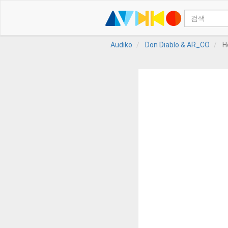
Audiko
Don Diablo & AR_CO
H