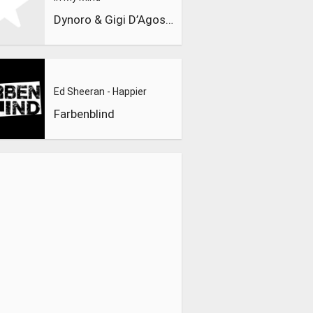
Dynoro & Gigi D’Agostino
Ed Sheeran - Happier
Farbenblind