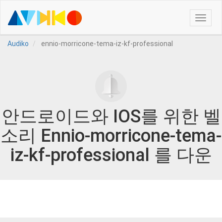
Toggle
naviga
Audiko
ennio-morricone-tema-iz-kf-professional
안드로이드와 IOS를 위한 벨
소리 Ennio-morricone-tema-
iz-kf-professional 를 다운