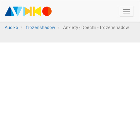
Toggle
naviga
Audiko
frozenshadow
Anxiety - Doechii - frozenshadow