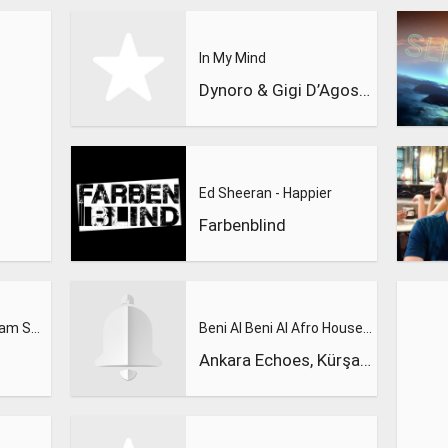
In My Mind
Dynoro & Gigi D’Agostino
Ed Sheeran - Happier
Farbenblind
Calvin Harris Feat. Sam Smith - Promises (Lions Deep remix)
Beni Al Beni Al Afro House Remix
Ankara Echoes, Kürşad Kahraman