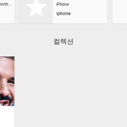
Calvin Harris, Sam Smith - Promises
iPhone
iphone
컬렉션