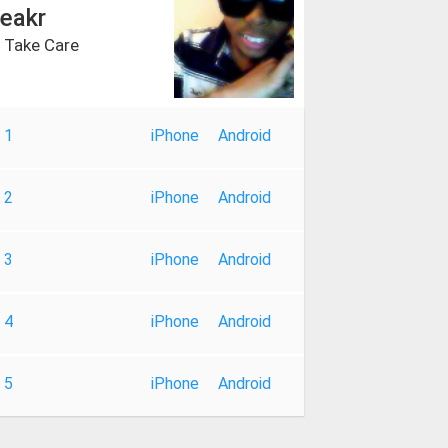
eakr
- Take Care
 1
iPhone
Android
 2
iPhone
Android
 3
iPhone
Android
 4
iPhone
Android
 5
iPhone
Android