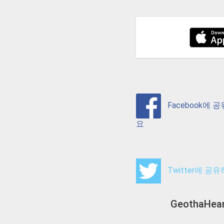
Facebook에 
요
Twitter에 공
GeothaHear