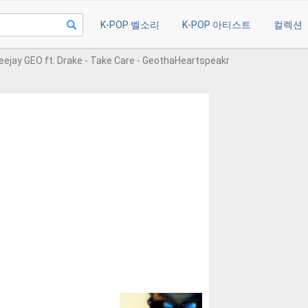
K-POP 벨소리
K-POP 아티스트
컬렉션
eejay GEO ft. Drake - Take Care - GeothaHeartspeakr