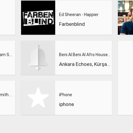
Ed Sheeran - Happier
Farbenblind
Calvin Harris Feat. Sam Smith - Promises (Lions Deep remix)
Beni Al Beni Al Afro House Remix
Ankara Echoes, Kürşad Kahraman
Calvin Harris, Sam Smith - Promises
iPhone
iphone