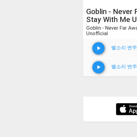
Goblin - Never 
Stay With Me Un
Goblin - Never Far Aw
Unofficial
벨소리 변주
벨소리 변주