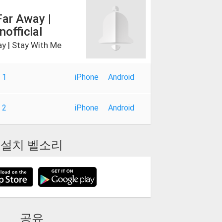
Far Away |
official
ay | Stay With Me
 1
iPhone
Android
 2
iPhone
Android
설치 벨소리
공유