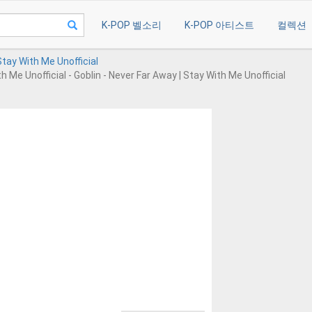
K-POP 벨소리
K-POP 아티스트
컬렉션
Stay With Me Unofficial
h Me Unofficial - Goblin - Never Far Away | Stay With Me Unofficial