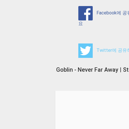
Facebook에 
요
Twitter에 공
Goblin - Never Far Away | S