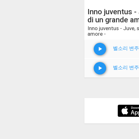
Inno juventus - 
di un grande am
Inno juventus - Juve, 
amore -
벨소리 변주
벨소리 변주