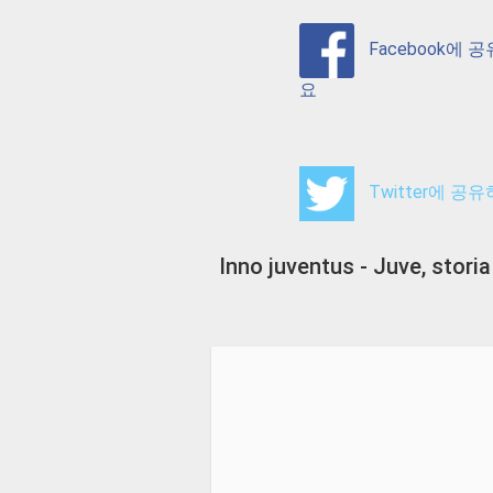
Facebook에 
요
Twitter에 공
Inno juventus - Juve, stori