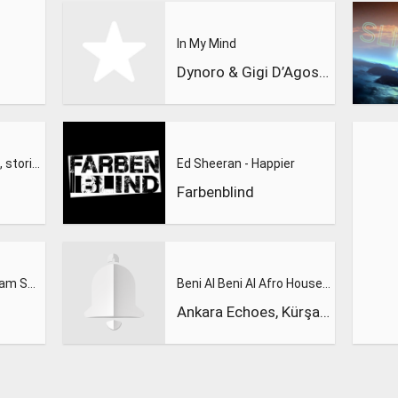
In My Mind
Dynoro & Gigi D’Agostino
Inno juventus - Juve, storia di un grande amore -
Ed Sheeran - Happier
Farbenblind
Calvin Harris Feat. Sam Smith - Promises (Lions Deep remix)
Beni Al Beni Al Afro House Remix
Ankara Echoes, Kürşad Kahraman