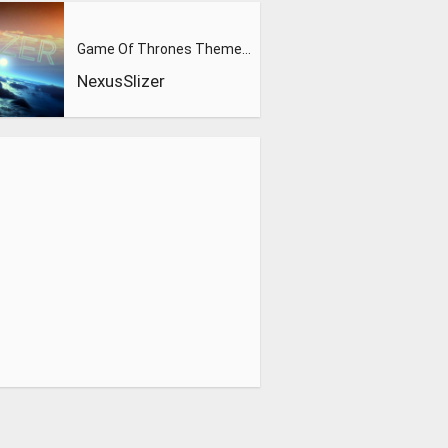
Game Of Thrones Theme (Slizer Orchestral Cover)
NexusSlizer