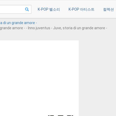
K-POP 벨소리
K-POP 아티스트
컬렉션
ia di un grande amore -
n grande amore - - Inno juventus - Juve, storia di un grande amore -