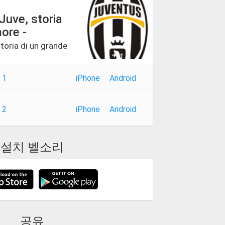
Juve, storia
ore -
storia di un grande
 1
iPhone
Android
 2
iPhone
Android
설치 벨소리
공유