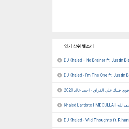
인기 상위 벨소리
DJ Khaled – No Brainer ft. Justin B
DJ Khaled - I'm The One ft. Justin 
Khaled L’artiste HMDOULLAH-
DJ Khaled - Wild Thoughts ft. Rihann