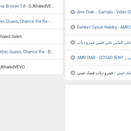
a, Bryson Till
- DJKhaledVEVO
eber, Quavo, Chance the Ra
- DJKhaledVEVO
Khaled Selim
Bieber, Quavo, Chance the
- DJKhaledVEVO
AMR 
DJKhaledVEVO
اد عيني
- عمرو دياب قصاد عيني