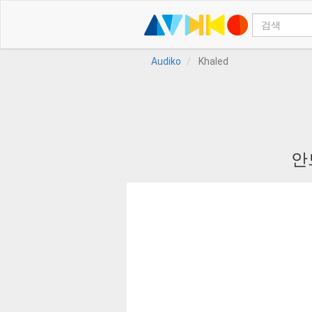
Audiko
Khaled
안