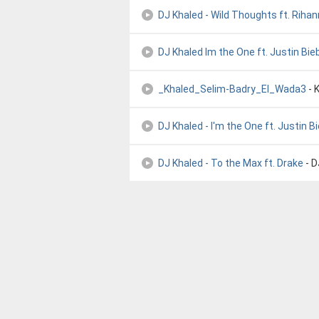
DJ Khaled - Wild Thoughts ft. Rihann
DJ Khaled Im the One ft. Justin Bi
_Khaled_Selim-Badry_El_Wada3
- 
DJ Khaled - I'm the One ft. Justin 
DJ Khaled - To the Max ft. Drake
- 