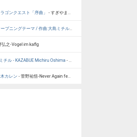
ドラゴンクエスト「序曲」
- すぎやまこういち 交響組曲ドラゴンクエスト「序曲」
 Hikaru HD Remaster w/ Mi
オープニングテーマ / 作曲:大島ミチル
- NHK大河ドラマ 『天地人』 オー
弘之-Vogel im kaflg
チル - KAZABUE Michiru Oshima
- Seiya Ueno plays 風笛 大島ミチル - KAZABUE Michiru Oshima
t.青木カレン
- 菅野祐悟-Never Again feat.青木カレン