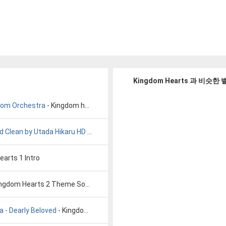
Kingdom Hearts 과 비슷한
gdom Orchestra
- Kingdom hearts Orch.
 Clean by Utada Hikaru HD R
- Kingdom Hearts Opening Simple and Cle
arts 1 Intro
ingdom Hearts 2 Theme Song
 - Dearly Beloved
- Kingdom Hearts II - Yoko Shimomura - Dearly Beloved