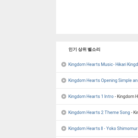
인기 상위 벨소리
Kingdom Hearts Music- Hikari Kin
Kingdom Hearts Opening Simple and
Kingdom Hearts 1 Intro
- Kingdom He
Kingdom Hearts 2 Theme Song
- K
Kingdom Hearts II - Yoko Shimomura