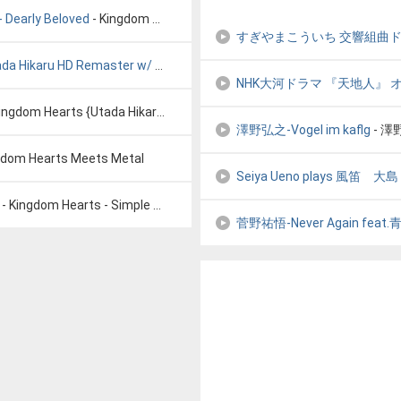
 Dearly Beloved
- Kingdom Hearts 358/2 Days Music - Dearly Beloved
すぎやまこういち 交響組曲
da Hikaru HD Remaster w/ Mi
- Kingdom Hearts 2 Sanctuary by Utada
NHK大河ドラマ 『天地人』 
ingdom Hearts {Utada Hikaru}
澤野弘之-Vogel im kaflg
- 澤野
gdom Hearts Meets Metal
Seiya Ueno plays 風笛 大島ミ
- Kingdom Hearts - Simple And Clean
菅野祐悟-Never Again fea