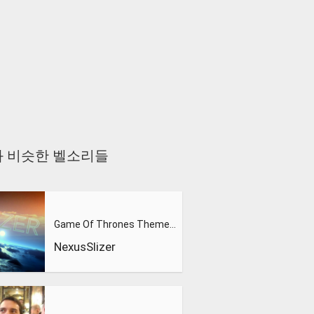
in you 과 비슷한 벨소리들
Game Of Thrones Theme (Slizer Orchestral Cover)
NexusSlizer