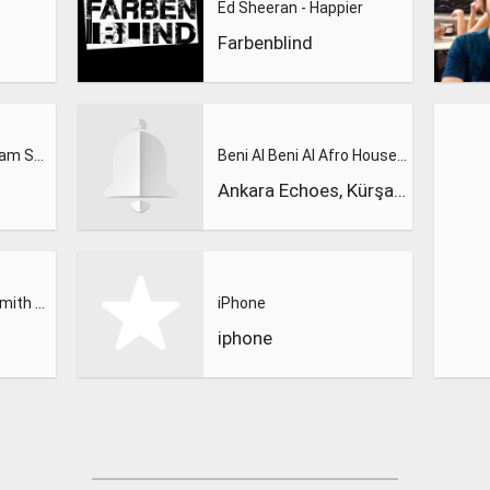
Ed Sheeran - Happier
Farbenblind
Calvin Harris Feat. Sam Smith - Promises (Lions Deep remix)
Beni Al Beni Al Afro House Remix
Ankara Echoes, Kürşad Kahraman
Calvin Harris, Sam Smith - Promises
iPhone
iphone