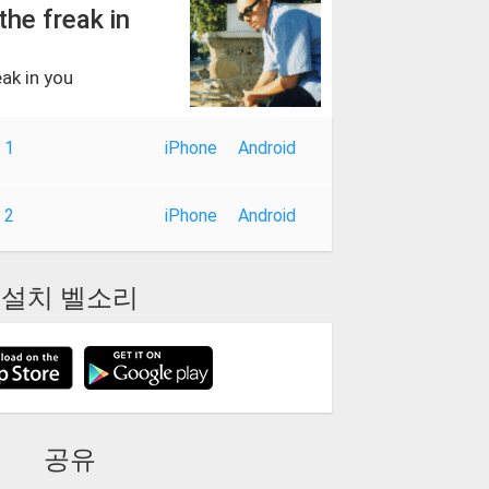
 the freak in
eak in you
 1
iPhone
Android
 2
iPhone
Android
설치 벨소리
공유