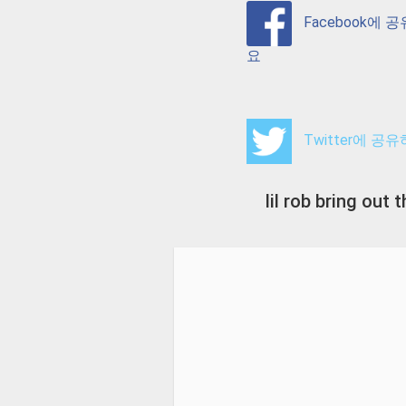
Facebook에 
요
Twitter에 공
lil rob bring ou