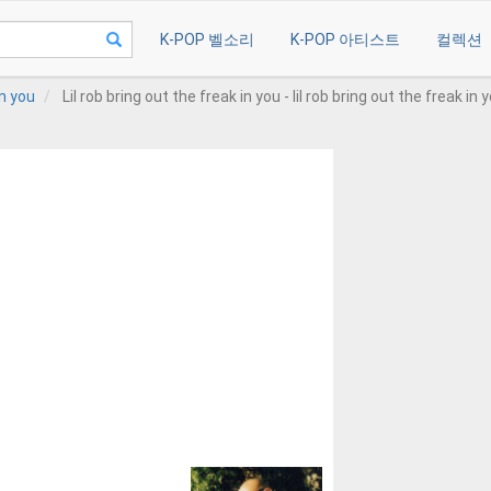
K-POP 벨소리
K-POP 아티스트
컬렉션
in you
Lil rob bring out the freak in you - lil rob bring out the freak in 