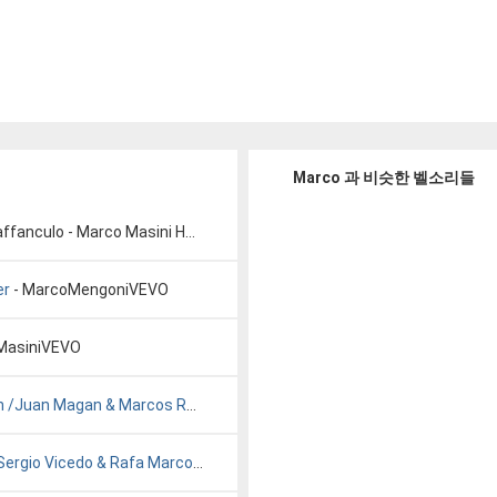
Marco 과 비슷한 벨소리들
ffanculo - Marco Masini HD ♥
er
- MarcoMengoniVEVO
MasiniVEVO
n /Juan Magan & Marcos Rod
- Rivero & Dj Rob - You Are The Queen 
Sergio Vicedo & Rafa Marco
- djrafamarco