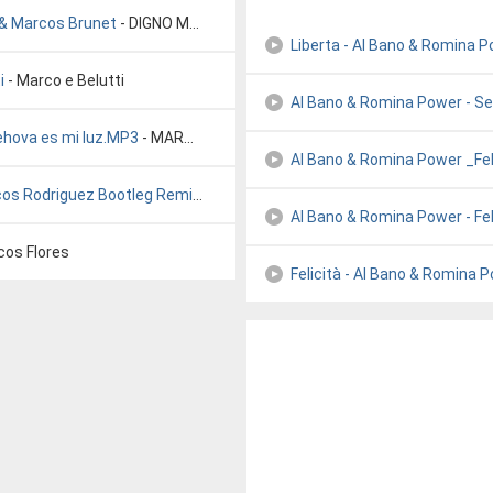
 & Marcos Brunet
- DIGNO Marco brunett feat Yvonne Muñoz & Marcos Brunet
Liberta - Al Bano & Romina 
i
- Marco e Belutti
Al Bano & Romina Power - 
ehova es mi luz.MP3
- MARCO WITT
Al Bano & Romina Power _Fel
cos Rodriguez Bootleg Remix
- marco neto
Al Bano & Romina Power - Fel
cos Flores
Felicità - Al Bano & Romina 