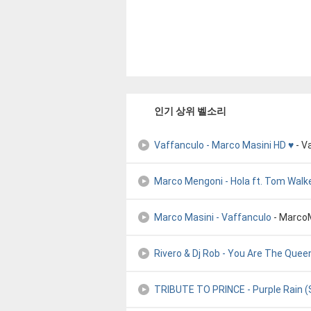
인기 상위 벨소리
Vaffanculo - Marco Masini HD ♥
- Va
Marco Mengoni - Hola ft. Tom Walk
Marco Masini - Vaffanculo
- Marco
Rivero & Dj Rob - You Are The Quee
TRIBUTE TO PRINCE - Purple Rain (