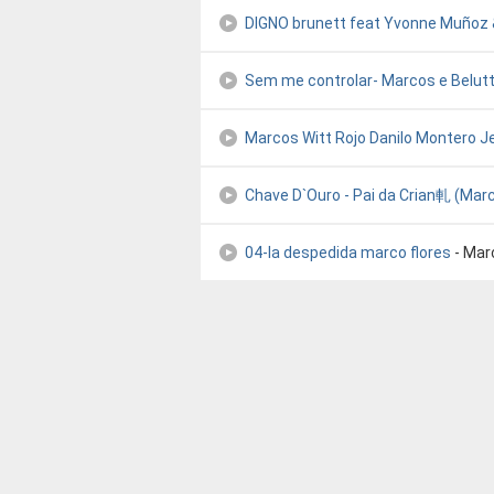
DIGNO brunett feat Yvonne Muñoz
Sem me controlar- Marcos e Belutt
Marcos Witt Rojo Danilo Montero J
Chave D`Ouro - Pai da Crian軋 (Mar
04-la despedida marco flores
- Mar