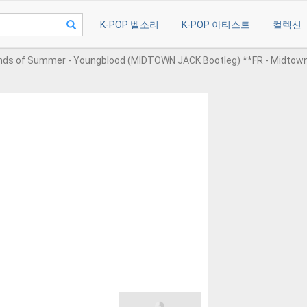
K-POP 벨소리
K-POP 아티스트
컬렉션
nds of Summer - Youngblood (MIDTOWN JACK Bootleg) **FR - Midtow