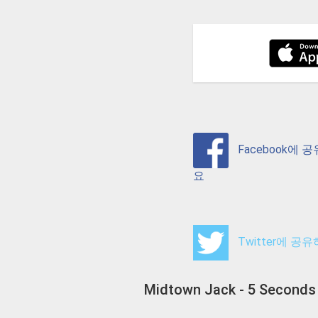
Facebook에 
요
Twitter에 공
Midtown Jack - 5 Secon