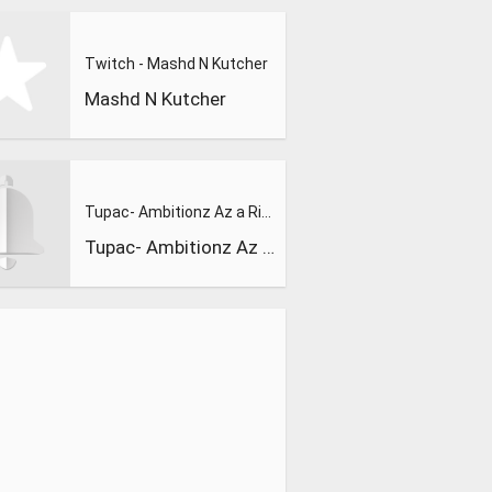
Twitch - Mashd N Kutcher
Mashd N Kutcher
Tupac- Ambitionz Az a Ridah (Bass Boosted)
Tupac- Ambitionz Az a Ridah (Bass Boosted)