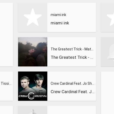
miami ink
miami ink
The Greatest Trick - Matty Lincoln
The Greatest Trick - Matty Lincoln
Mad World - Josh Le Tissier Remix
Crew Cardinal Feat. Jo Shine - Teardrops
Crew Cardinal Feat. Jo Shine - Teardrops