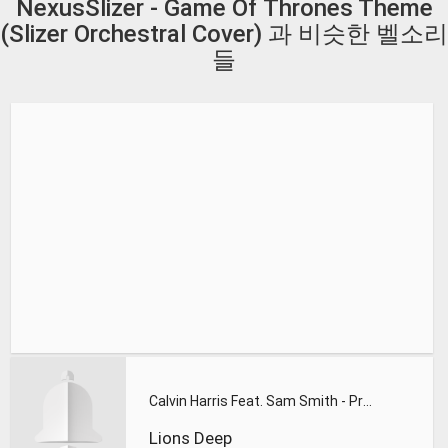
NexusSlizer - Game Of Thrones Theme
(Slizer Orchestral Cover) 과 비슷한 벨소리
들
Calvin Harris Feat. Sam Smith - Promises (Lions Deep remix)
Lions Deep