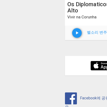
Os Diplomatic
Alto
Vivir na Corunha
벨소리 변주
Facebook에 
요