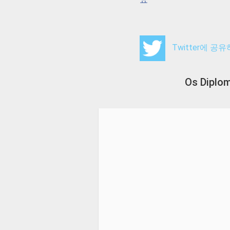
Twitter에 공
Os Diplo