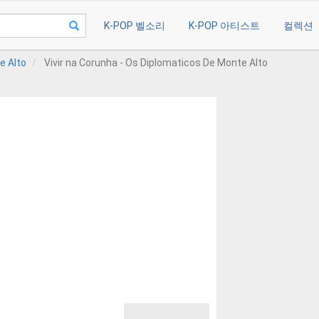
K-POP 벨소리
K-POP 아티스트
컬렉션
e Alto
Vivir na Corunha - Os Diplomaticos De Monte Alto