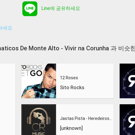
Line에 공유하세요
유하세요
maticos De Monte Alto - Vivir na Corunha 과
12 Roses
Sito Rocks
Jastas Pista - Heredeiros da Crus
[unknown]