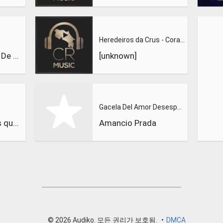
Heredeiros da Crus - Corazón de Carballo
Os Diplomaticos De Monte Alto
[unknown]
Gacela Del Amor Desesperado
Eladio y los seres queridos
Amancio Prada
© 2026 Audiko. 모든 권리가 보호됨.
•
DMCA