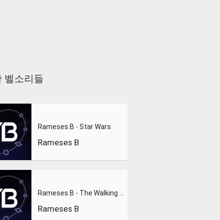
 비슷한 벨소리들
Rameses B - Star Wars
Rameses B
Rameses B - The Walking Dead
Rameses B