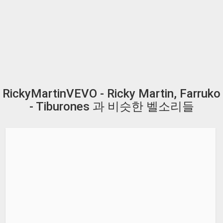
RickyMartinVEVO - Ricky Martin, Farruko
- Tiburones 과 비슷한 벨소리들