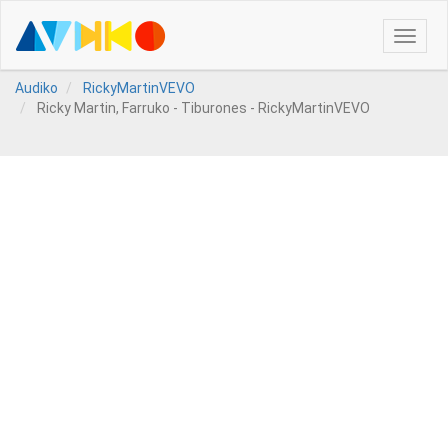
Toggle
naviga
Audiko
RickyMartinVEVO
Ricky Martin, Farruko - Tiburones - RickyMartinVEVO