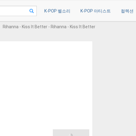
K-POP 벨소리
K-POP 아티스트
컬렉션
Rihanna - Kiss It Better - Rihanna - Kiss It Better