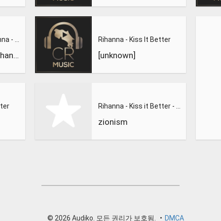
Kiss It Better - Rihanna - Kiss It Better - Rihanna
Rihanna - Kiss It Better
Kiss It Better - Rihanna - Kiss It Better - Rihanna
[unknown]
tter
Rihanna - Kiss it Better - YouTube
zionism
© 2026 Audiko. 모든 권리가 보호됨.
•
DMCA