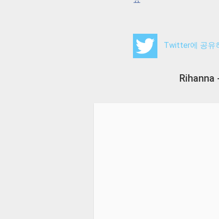
Twitter에 공
Rihanna 