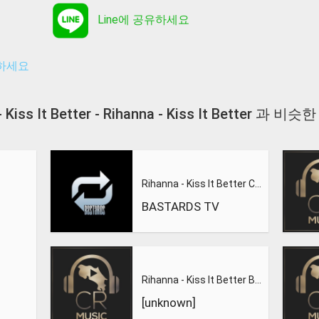
Line에 공유하세요
유하세요
- Kiss It Better - Rihanna - Kiss It Better 과
Rihanna - Kiss It Better Cover by Tamahr
BASTARDS TV
Rihanna - Kiss It Better Bass Boosted - עותק
[unknown]