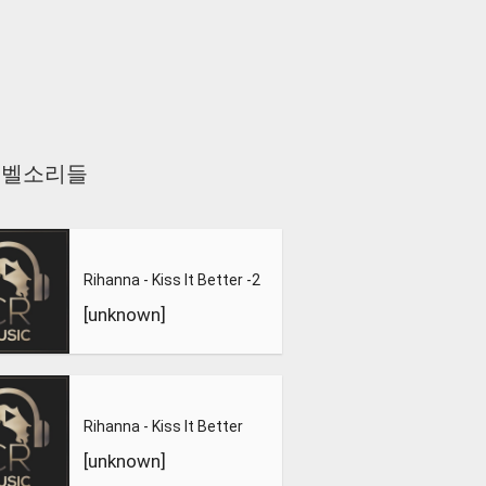
 비슷한 벨소리들
Rihanna - Kiss It Better -2
[unknown]
Rihanna - Kiss It Better
[unknown]