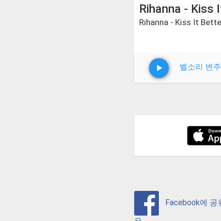
Rihanna - Kiss I
Rihanna - Kiss It Bette
벨소리 변주
Facebook에 
요