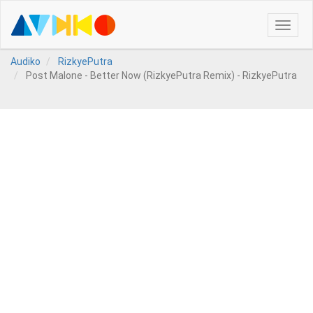
Toggle
naviga
Audiko
RizkyePutra
Post Malone - Better Now (RizkyePutra Remix) - RizkyePutra