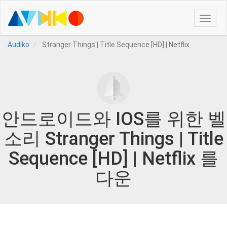
Toggle
naviga
Audiko
Stranger Things | Title Sequence [HD] | Netflix
안드로이드와 IOS를 위한 벨
소리 Stranger Things | Title
Sequence [HD] | Netflix 를
다운