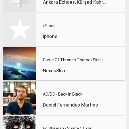
Ankara Echoes, Kürşad Kahraman
iPhone
iphone
Game Of Thrones Theme (Slizer Orchestral Cover)
NexusSlizer
AC/DC - Back In Black
Daniel Fernandes Martins
Ed Sheeran - Shape Of You