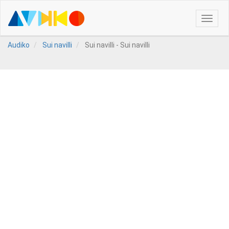
Toggle
naviga
Audiko
Sui navilli
Sui navilli - Sui navilli