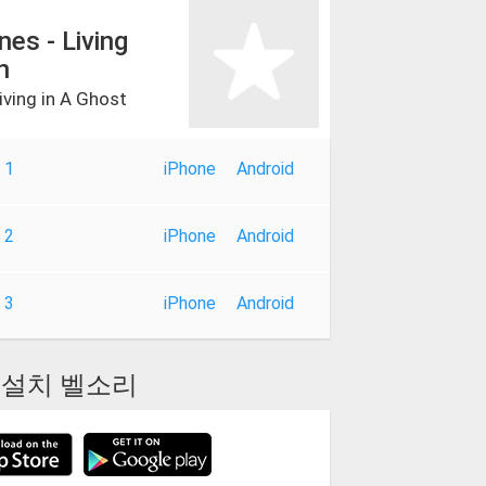
nes - Living
n
iving in A Ghost
 1
iPhone
Android
 2
iPhone
Android
 3
iPhone
Android
설치 벨소리