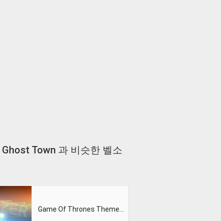
g in A Ghost Town 과 비슷한 벨소
Game Of Thrones Theme (Slizer Orchestral Cover)