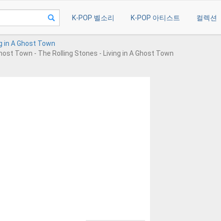
K-POP 벨소리
K-POP 아티스트
컬렉션
ng in A Ghost Town
Ghost Town - The Rolling Stones - Living in A Ghost Town