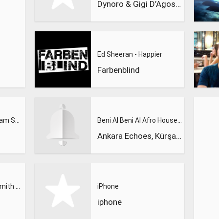
Dynoro & Gigi D’Agostino
Ed Sheeran - Happier
Farbenblind
Calvin Harris Feat. Sam Smith - Promises (Lions Deep remix)
Beni Al Beni Al Afro House Remix
Ankara Echoes, Kürşad Kahraman
Calvin Harris, Sam Smith - Promises
iPhone
iphone