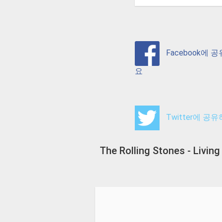
Facebook에 
요
Twitter에 공
The Rolling Stones - Livi