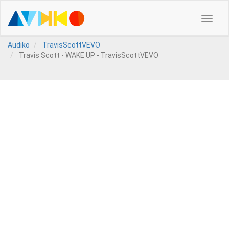
Toggle
naviga
Audiko
TravisScottVEVO
Travis Scott - WAKE UP - TravisScottVEVO