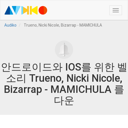
Toggle
naviga
Audiko
Trueno, Nicki Nicole, Bizarrap - MAMICHULA
안드로이드와 IOS를 위한 벨
소리 Trueno, Nicki Nicole,
Bizarrap - MAMICHULA 를
다운