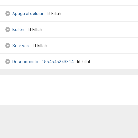
Apaga el celular
- lit killah
Bufón
- lit killah
Si te vas
- lit killah
Desconocido - 1564545243814
- lit killah