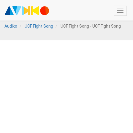
Toggle
naviga
Audiko
UCF Fight Song
UCF Fight Song - UCF Fight Song