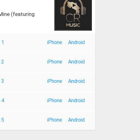
 Mine (featuring
 1
iPhone
Android
 2
iPhone
Android
 3
iPhone
Android
 4
iPhone
Android
 5
iPhone
Android