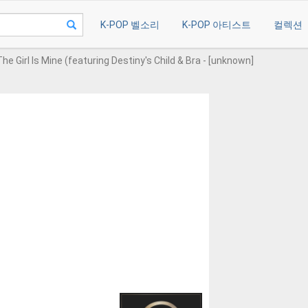
K-POP 벨소리
K-POP 아티스트
컬렉션
The Girl Is Mine (featuring Destiny's Child & Bra - [unknown]