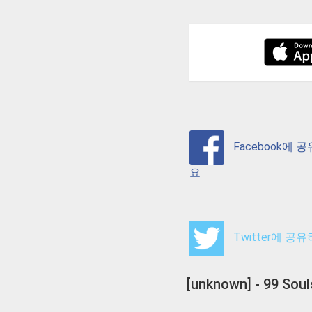
Facebook에 
요
Twitter에 공
[unknown] - 99 Sou