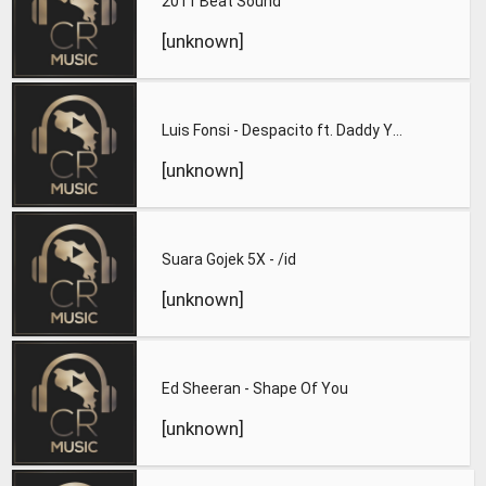
2011 Beat Sound
[unknown]
Luis Fonsi - Despacito ft. Daddy Yankee
[unknown]
Suara Gojek 5X - /id
[unknown]
Ed Sheeran - Shape Of You
[unknown]