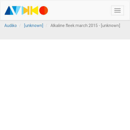
Toggle
naviga
Audiko
[unknown]
Alkaline fleek march 2015 - [unknown]