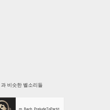
or Love 과 비슷한 벨소리들
m_Bach_PreludeToPartitaNo3_inEMajor