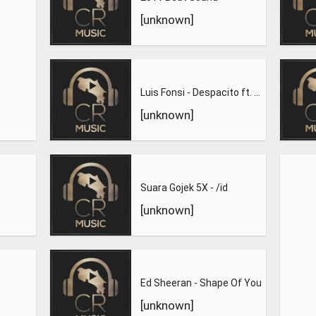
[unknown]
Luis Fonsi - Despacito ft. Daddy Yankee
[unknown]
Suara Gojek 5X - /id
[unknown]
Ed Sheeran - Shape Of You
[unknown]