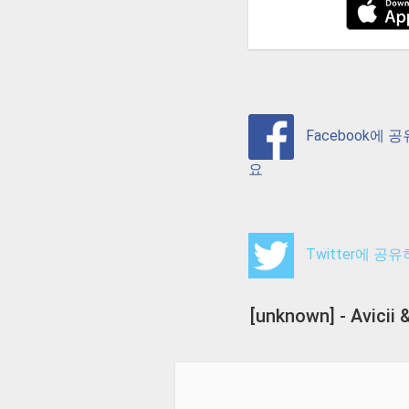
Facebook에 
요
Twitter에 공
[unknown] - Avici