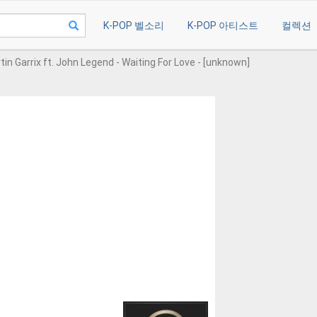
K-POP 벨소리
K-POP 아티스트
컬렉션
rtin Garrix ft. John Legend - Waiting For Love - [unknown]