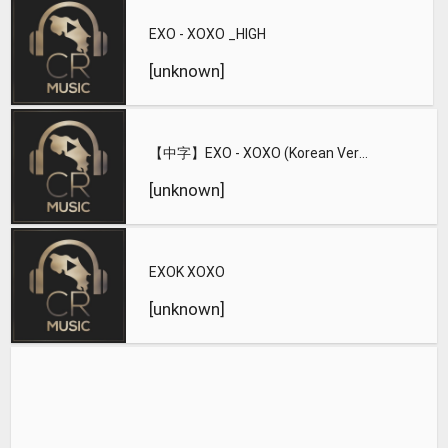
EXO - XOXO _HIGH
[unknown]
【中字】EXO - XOXO (Korean Version) 認聲版
[unknown]
EXOK XOXO
[unknown]