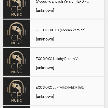
(Acoustic English Version) EXO - XOXO by Silv3rT3ar
[unknown]
----EXO - XOXO (Korean Version) ---
[unknown]
EXO XOXO Lullaby Dream Ver.
[unknown]
EXO XOXO ルビ+歌詞+日本語訳
[unknown]