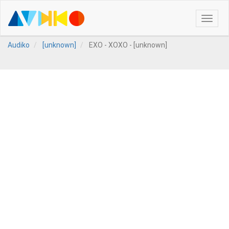
Toggle
naviga
Audiko
[unknown]
EXO - XOXO - [unknown]