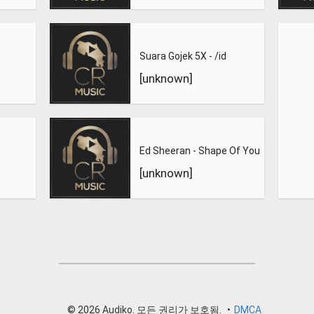
Suara Gojek 5X - /id
[unknown]
Ed Sheeran - Shape Of You
[unknown]
© 2026 Audiko. 모든 권리가 보호됨.
•
DMCA