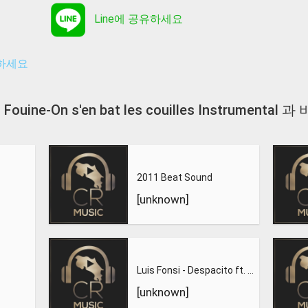
Line에 공유하세요
유하세요
La Fouine-On s'en bat les couilles Instrument
2011 Beat Sound
[unknown]
Luis Fonsi - Despacito ft. Daddy Yankee
[unknown]