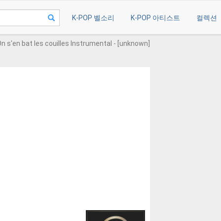
K-POP 벨소리
K-POP 아티스트
컬렉션
n s'en bat les couilles Instrumental - [unknown]