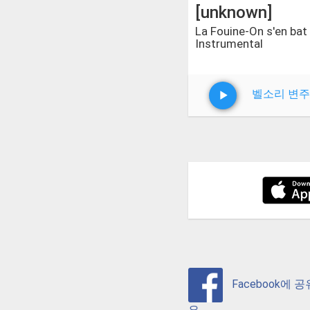
[unknown]
La Fouine-On s'en bat 
Instrumental
벨소리 변주
Facebook에 
요