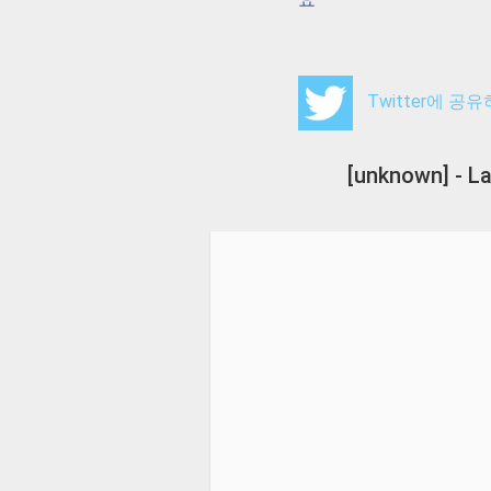
Twitter에 공
[unknown] - 