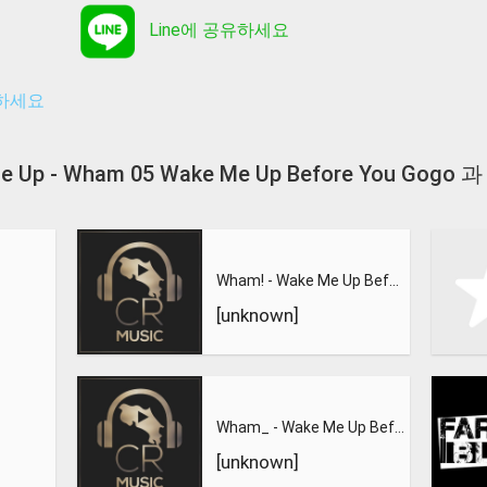
Line에 공유하세요
유하세요
Me Up - Wham 05 Wake Me Up Before You Go
Wham! - Wake Me Up Before You Go-Go OBRÁCENĚ -
[unknown]
Wham_ - Wake Me Up Before You Go-Go - 128K MP3
[unknown]