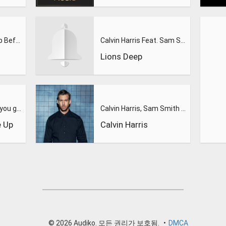
Wham! - Wake me up Before you Go Go
Calvin Harris Feat. Sam Smith - Promises (Lions Deep remix)
Lions Deep
Wake me up before you gogo
Calvin Harris, Sam Smith - Promises
 Up
Calvin Harris
© 2026 Audiko. 모든 권리가 보호됨.
•
DMCA