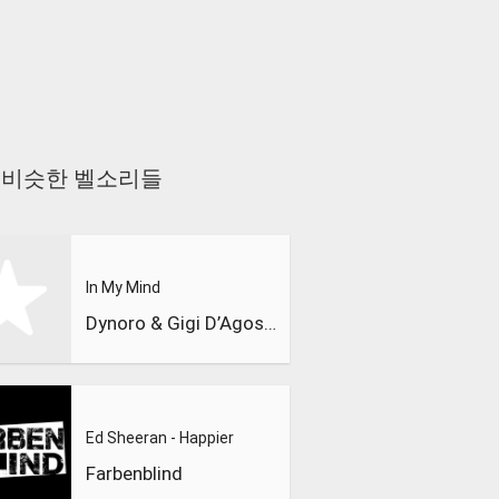
go 과 비슷한 벨소리들
In My Mind
Dynoro & Gigi D’Agostino
Ed Sheeran - Happier
Farbenblind