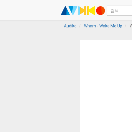
Audiko
Wham - Wake Me Up
W