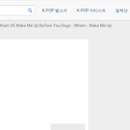
K-POP 벨소리
K-POP 아티스트
컬렉션
ham 05 Wake Me Up Before You Gogo - Wham - Wake Me Up