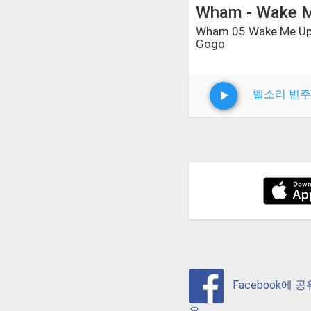
Wham - Wake 
Wham 05 Wake Me Up
Gogo
벨소리 변주
Facebook에 
요