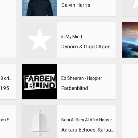
Calvin Harris
In My Mind
Dynoro & Gigi D’Agostino
WITCH DOCTOR 1958 original version
Ed Sheeran - Happier
WITCH DOCTOR 1958 original version
Farbenblind
Calvin Harris Feat. Sam Smith - Promises (Lions Deep remix)
Beni Al Beni Al Afro House Remix
Ankara Echoes, Kürşad Kahraman