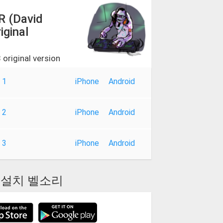
 (David
iginal
riginal version
 1
iPhone
Android
 2
iPhone
Android
 3
iPhone
Android
설치 벨소리