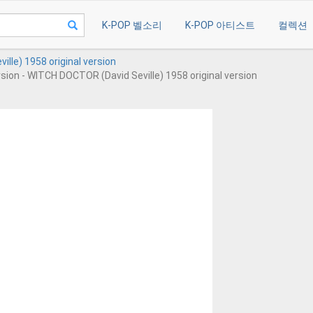
K-POP 벨소리
K-POP 아티스트
컬렉션
lle) 1958 original version
ion - WITCH DOCTOR (David Seville) 1958 original version