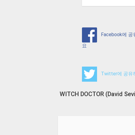
Facebook에 
요
Twitter에 공
WITCH DOCTOR (David Sevil