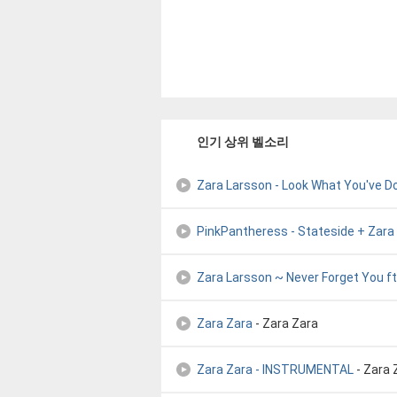
인기 상위 벨소리
Zara Larsson - Look What You've D
PinkPantheress - Stateside + Zara
Zara Larsson ~ Never Forget You f
Zara Zara
- Zara Zara
Zara Zara - INSTRUMENTAL
- Zara