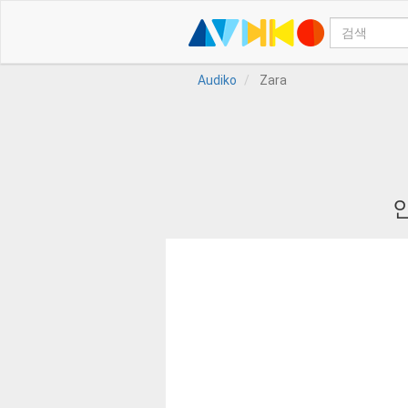
Audiko
Zara
안