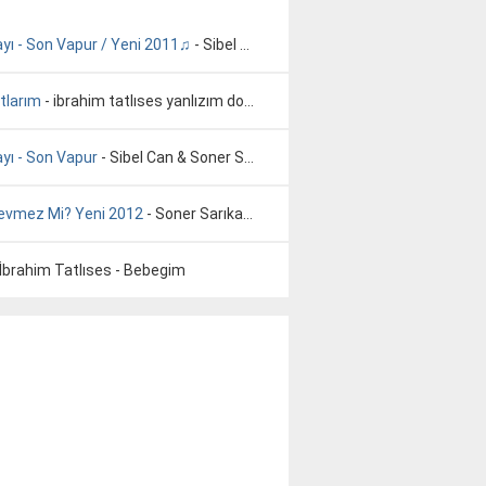
yı - Son Vapur / Yeni 2011♫
- Sibel Can & Soner Sarıkabadayı - Son Vapur / Yeni 2011♫
tlarım
- ibrahim tatlıses yanlızım dostlarım
yı - Son Vapur
- Sibel Can & Soner Sarıkabadayı - Son Vapur
Sevmez Mi? Yeni 2012
- Soner Sarıkabadayı - İnsan Sevmez Mi- Yeni 2012 (Orjinal) -
 İbrahim Tatlıses - Bebegim