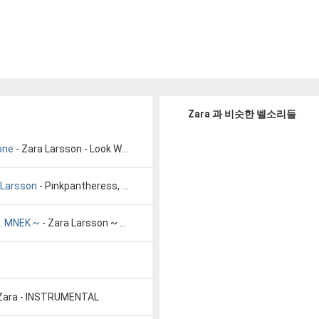
Zara 과 비슷한 벨소리들
one
- Zara Larsson - Look What You've Done
 Larsson
- Pinkpantheress, Zara Larsson
t. MNEK ~
- Zara Larsson ~ Never Forget You ft. MNEK ~
 Zara - INSTRUMENTAL