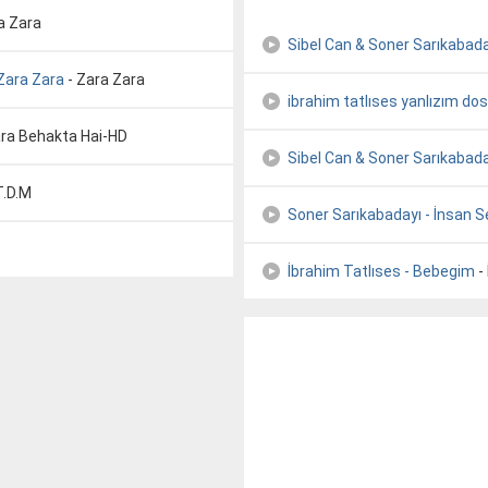
a Zara
Sibel Can & Soner Sarıkabada
Zara Zara
- Zara Zara
ibrahim tatlıses yanlızım dos
ara Behakta Hai-HD
Sibel Can & Soner Sarıkabada
T.D.M
Soner Sarıkabadayı - İnsan 
İbrahim Tatlıses - Bebegim
-