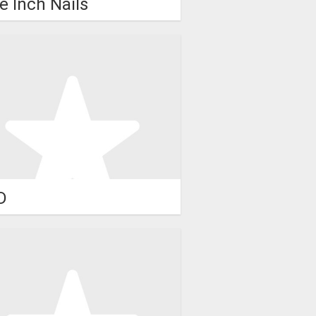
e Inch Nails
D