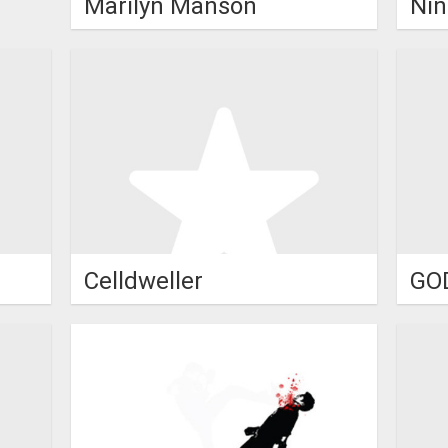
Marilyn Manson
Nin
Celldweller
GO