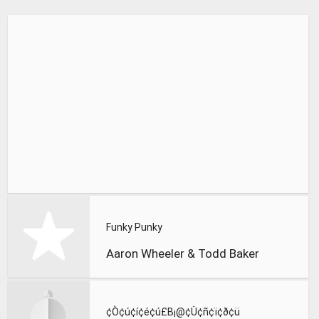
Funky Punky
Aaron Wheeler & Todd Baker
¢Ò¢ú¢í¢é¢ú£B¡@¢Ü¢ñ¢ï¢ð¢ü