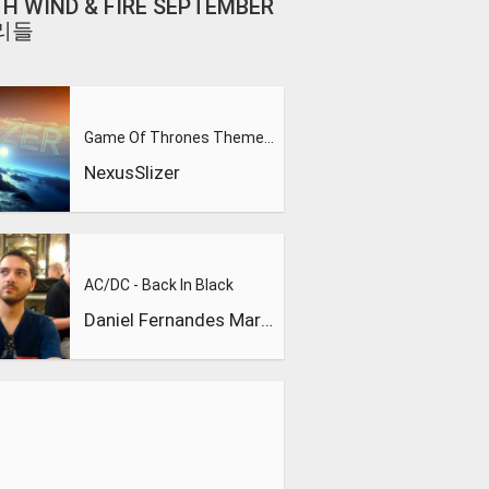
TH WIND & FIRE SEPTEMBER
소리들
Game Of Thrones Theme (Slizer Orchestral Cover)
NexusSlizer
AC/DC - Back In Black
Daniel Fernandes Martins