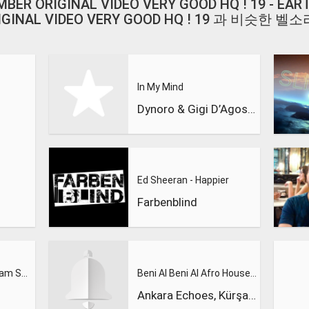
MBER ORIGINAL VIDEO VERY GOOD HQ ! 19 - EAR
IGINAL VIDEO VERY GOOD HQ ! 19 과 비슷한 벨
In My Mind
Dynoro & Gigi D’Agostino
Ed Sheeran - Happier
Farbenblind
Calvin Harris Feat. Sam Smith - Promises (Lions Deep remix)
Beni Al Beni Al Afro House Remix
Ankara Echoes, Kürşad Kahraman