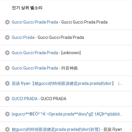
인기 상위 벨소리
Gucci Gucci Prada Prada
- Gucci Gucci Prada Prada
Gucci Prada
- Gucci Gucci Prada Prada
Gucci Gucci Prada Prada
- [unknown]
Gucci Gucci Prada Prada
- 抖音神曲
屁孩 Ryan【她gucci的時候眼淚總是prada prada的dior】（feat.水水Mizu
GUCCI PRADA
- GUCCI PRADA
¦ogucciªº®É­Ô²´²Á`¬Oprada pradaªºdior¡i°g¦]¨tÄÇ¦Þºq¤â¤ô¤ô¦X°
她gucci的時候眼淚總是prada prada的dior(鈴聲)
- 屁孩 Ryan