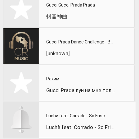
Gucci Gucci Prada Prada
抖音神曲
Gucci Prada Dance Challenge - Best TikTOk Compilation
[unknown]
Рахим
Gucci Prada луи на мне только Fendi xygu тик ток
Luchи feat. Corrado - So Frisc
Luchè feat. Corrado - So Frisc (Gucci Prada e Fendi)