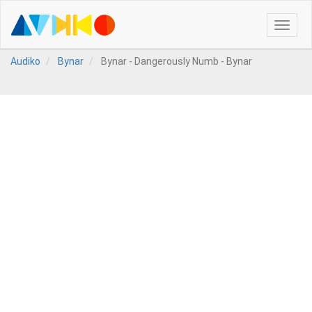
Toggle
naviga
Audiko
Bynar
Bynar - Dangerously Numb - Bynar