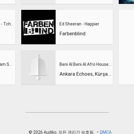
El lago de los cisnes - Tchaikovsky
Ed Sheeran - Happier
Farbenblind
Calvin Harris Feat. Sam Smith - Promises (Lions Deep remix)
Beni Al Beni Al Afro House Remix
Ankara Echoes, Kürşad Kahraman
© 2026 Audiko. 모든 권리가 보호됨.
•
DMCA