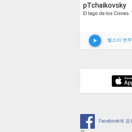
pTchaikovsky
El lago de los Cisnes.
벨소리 변주
Facebook에 
요