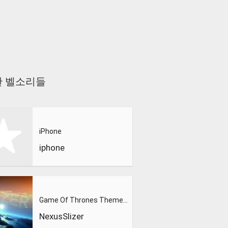
 비슷한 벨소리들
iPhone
iphone
Game Of Thrones Theme (Slizer Orchestral Cover)
NexusSlizer