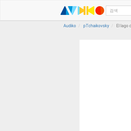
Audiko
pTchaikovsky
El lago