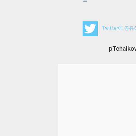
Twitter에 공
pTchaiko