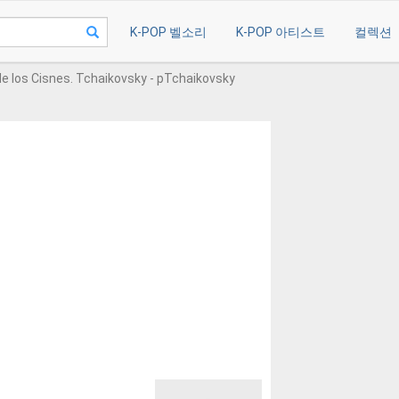
K-POP 벨소리
K-POP 아티스트
컬렉션
 de los Cisnes. Tchaikovsky - pTchaikovsky