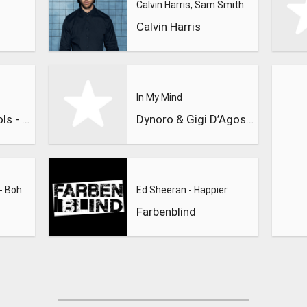
Calvin Harris, Sam Smith - Promises
Calvin Harris
In My Mind
The Dandy Warhols - Bohemian Like You
Dynoro & Gigi D’Agostino
The Dandy Warhols - Bohemian Like You
Ed Sheeran - Happier
Farbenblind