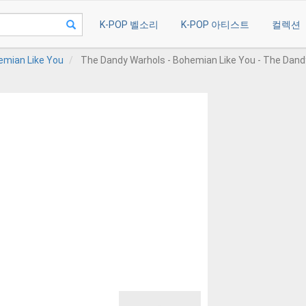
K-POP 벨소리
K-POP 아티스트
컬렉션
emian Like You
The Dandy Warhols - Bohemian Like You - The Dand