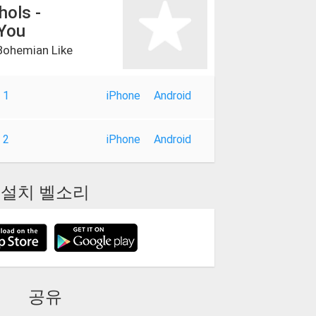
ols -
 You
Bohemian Like
 1
iPhone
Android
 2
iPhone
Android
설치 벨소리
공유