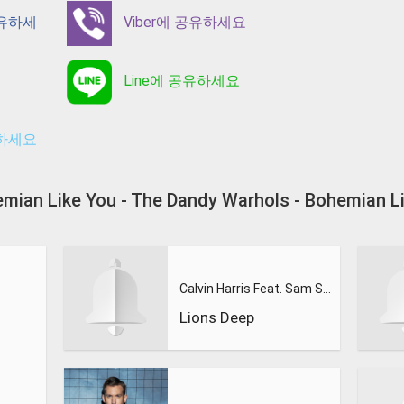
공유하세
Viber에 공유하세요
Line에 공유하세요
유하세요
hemian Like You - The Dandy Warhols - Bohem
Calvin Harris Feat. Sam Smith - Promises (Lions Deep remix)
Lions Deep