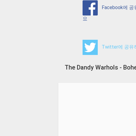
Facebook에 
요
Twitter에 공
The Dandy Warhols - Bo