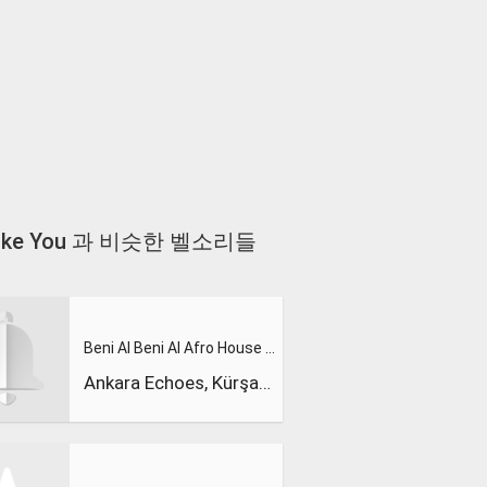
ian Like You 과 비슷한 벨소리들
Beni Al Beni Al Afro House Remix
Ankara Echoes, Kürşad Kahraman