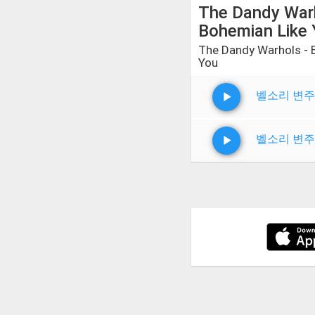
The Dandy Warh
Bohemian Like
The Dandy Warhols - 
You
벨소리 변주
벨소리 변주